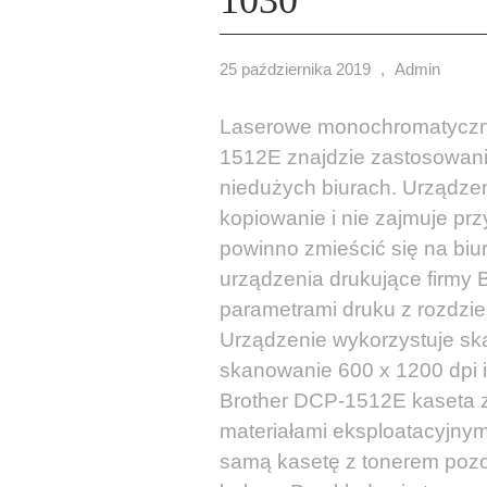
25 października 2019
,
Admin
Laserowe monochromatyczne
1512E znajdzie zastosowan
niedużych biurach. Urządze
kopiowanie i nie zajmuje pr
powinno zmieścić się na bi
urządzenia drukujące firmy 
parametrami druku z rozdzie
Urządzenie wykorzystuje ska
skanowanie 600 x 1200 dpi i
Brother DCP-1512E kaseta z
materiałami eksploatacyjny
samą kasetę z tonerem poz