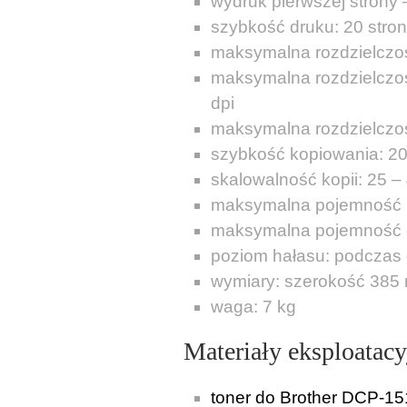
wydruk pierwszej strony 
szybkość druku: 20 stron
maksymalna rozdzielczoś
maksymalna rozdzielczoś
dpi
maksymalna rozdzielczoś
szybkość kopiowania: 20
skalowalność kopii: 25 
maksymalna pojemność p
maksymalna pojemność o
poziom hałasu: podczas
wymiary: szerokość 38
waga: 7 kg
Materiały eksploatac
toner do Brother DCP-1