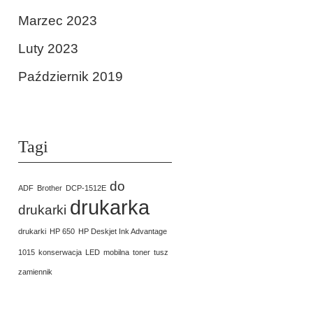
Marzec 2023
Luty 2023
Październik 2019
Tagi
do
ADF
Brother
DCP-1512E
drukarka
drukarki
drukarki
HP 650
HP Deskjet Ink Advantage
1015
konserwacja
LED
mobilna
toner
tusz
zamiennik